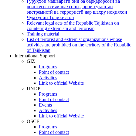
Гурӯҳҳои машваратӣ оид ба барқарорсозӣ ва
реинтегратсияи шахсони дорои гузаштаи
экстремистӣ ва террористӣ дар шаҳру ноҳияҳои
Ҷумҳурии Тоҷикистон
Relevant legal acts of the Republic Tajikistan on
countering extremism and terrorism
Training material
List of terrorist and extremist organizations whose
activities are prohibited on the territory of the Republic
of Tajikistan
International Support
GIZ
Programs
Point of contact
Activities
Link to official Website
UNDP
Programs
Point of contact
Events
Activities
Link to official Website
OSCE
Programs
Point of contact