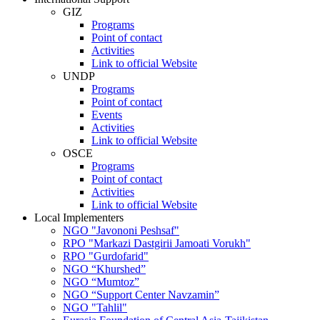
GIZ
Programs
Point of contact
Activities
Link to official Website
UNDP
Programs
Point of contact
Events
Activities
Link to official Website
OSCE
Programs
Point of contact
Activities
Link to official Website
Local Implementers
NGO "Javononi Peshsaf"
RPO "Markazi Dastgirii Jamoati Vorukh"
RPO "Gurdofarid"
NGO “Khurshed”
NGO “Mumtoz”
NGO “Support Center Navzamin”
NGO "Tahlil"