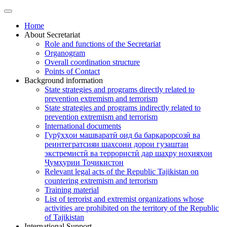
Home
About Secretariat
Role and functions of the Secretariat
Organogram
Overall coordination structure
Points of Contact
Background information
State strategies and programs directly related to
prevention extremism and terrorism
State strategies and programs indirectly related to
prevention extremism and terrorism
International documents
Гурӯҳҳои машваратӣ оид ба барқарорсозӣ ва
реинтегратсияи шахсони дорои гузаштаи
экстремистӣ ва террористӣ дар шаҳру ноҳияҳои
Ҷумҳурии Тоҷикистон
Relevant legal acts of the Republic Tajikistan on
countering extremism and terrorism
Training material
List of terrorist and extremist organizations whose
activities are prohibited on the territory of the Republic
of Tajikistan
International Support