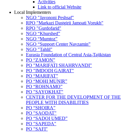
Activities
Link to official Website
Local Implementers
NGO "Javononi Peshsaf"
RPO "Markazi Dastgirii Jamoati Vorukh"
RPO "Gurdofarid"
NGO “Khurshed”
NGO “Mumtoz”
NGO “Support Center Navzamin”
NGO "Tahlil"
Eurasia Foundation of Central Asia-Tajikistan
PO “ZAMON”
PO "MARIFATI SHAHRVANDI"
PO "IMDODI GAIRAT"
PO “MARIFAT”
PO “MOHI MUNIR”
PO “ROHNAMO”
PO "SAYOKHAT"
CENTER FOR THE DEVELOPMENT OF THE
PEOPLE WITH DISABILITIES
PO “SHOIRA”
PO "SAODAT"
PO “SADOI UMED”
PO "SAPEDA"
PO "SAFI"