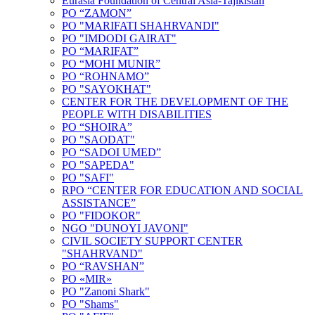
Eurasia Foundation of Central Asia-Tajikistan
PO “ZAMON”
PO "MARIFATI SHAHRVANDI"
PO "IMDODI GAIRAT"
PO “MARIFAT”
PO “MOHI MUNIR”
PO “ROHNAMO”
PO "SAYOKHAT"
CENTER FOR THE DEVELOPMENT OF THE
PEOPLE WITH DISABILITIES
PO “SHOIRA”
PO "SAODAT"
PO “SADOI UMED”
PO "SAPEDA"
PO "SAFI"
RPO “CENTER FOR EDUCATION AND SOCIAL
ASSISTANCE”
PO "FIDOKOR"
NGO "DUNOYI JAVONI"
CIVIL SOCIETY SUPPORT CENTER
"SHAHRVAND"
PO “RAVSHAN”
PO «MIR»
PO "Zanoni Shark"
PO "Shams"