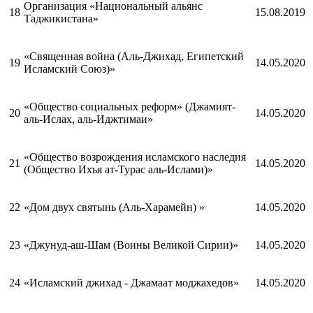
Организация «Национальный альянс
18
15.08.2019
Таджикистана»
«Священная война (Аль-Джихад, Египетский
19
14.05.2020
Исламский Союз)»
«Общество социальных реформ» (Джамият-
20
14.05.2020
аль-Ислах, аль-Иджтимаи»
«Общество возрождения исламского наследия
21
14.05.2020
(Общество Ихъя ат-Турас аль-Ислами)»
22
«Дом двух святынь (Аль-Харамейн) »
14.05.2020
23
«Джунуд-аш-Шам (Воины Великой Сирии)»
14.05.2020
24
«Исламский джихад - Джамаат моджахедов»
14.05.2020