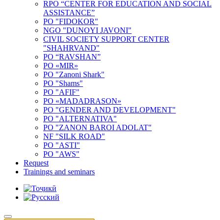
RPO “CENTER FOR EDUCATION AND SOCIAL
ASSISTANCE”
PO "FIDOKOR"
NGO "DUNOYI JAVONI"
CIVIL SOCIETY SUPPORT CENTER
"SHAHRVAND"
PO “RAVSHAN”
PO «MIR»
PO "Zanoni Shark"
PO "Shams"
PO "AFIF"
PO «MADADRASON»
PO "GENDER AND DEVELOPMENT"
PO "ALTERNATIVA"
PO "ZANON BAROI ADOLAT"
NF "SILK ROAD"
PO "ASTI"
PO "AWS"
Request
Trainings and seminars