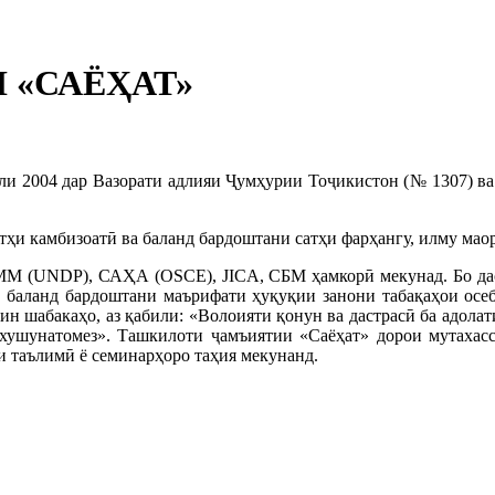
«САЁҲАТ»
ли 2004 дар Вазорати адлияи Ҷумҳурии Тоҷикистон (№ 1307) ва
атҳи камбизоатӣ ва баланд бардоштани сатҳи фарҳангу, илму ма
СММ (UNDP), САҲА (OSCE), JICA, СБМ ҳамкорӣ мекунад. Бо д
 - баланд бардоштани маърифати ҳуқуқии занони табақаҳои осе
ин шабакаҳо, аз қабили: «Волоияти қонун ва дастрасӣ ба адола
ушунатомез». Ташкилоти ҷамъиятии «Саёҳат» дорои мутахасс
 таълимӣ ё семинарҳоро таҳия мекунанд.