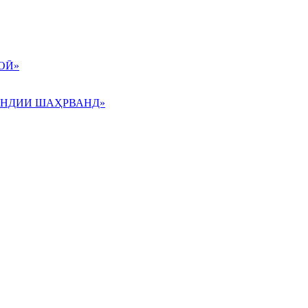
ОӢ»
АНДИИ ШАҲРВАНД»