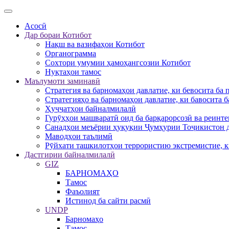
Асосӣ
Дар бораи Котибот
Нақш ва вазифаҳои Котибот
Органограмма
Сохтори умумии ҳамоҳангсозии Котибот
Нуқтаҳои тамос
Маълумоти заминавӣ
Стратегия ва барномаҳои давлатие, ки бевосита ба
Стратегияҳо ва барномаҳои давлатие, ки бавосита 
Ҳуҷҷатҳои байналмилалӣ
Гурӯҳҳои машваратӣ оид ба барқарорсозӣ ва реинт
Санадҳои меъёрии ҳуқуқии Ҷумҳурии Тоҷикистон д
Маводҳои таълимӣ
Рӯйхати ташкилотҳои террористию экстремистие, к
Дастгирии байналмилалӣ
GIZ
БАРНОМАҲО
Тамос
Фаъолият
Истинод ба сайти расмӣ
UNDP
Барномаҳо
Тамос