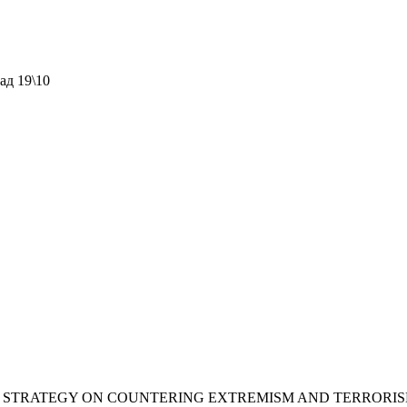
ад 19\10
RATEGY ON COUNTERING EXTREMISM AND TERRORISM. All 