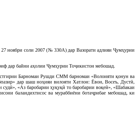
 27 ноябри соли 2007 (№ 330А) дар Вазорати адлияи Ҷумҳурии
ориф дар байни аҳолии Ҷумҳурии Тоҷикистон мебошад.
астгирии Барномаи Рушди СММ барномаи «Волоияти қонун ва
бпазир» дар шаш ноҳияи вилояти Хатлон: Ёвон, Восеъ, Дустӣ,
ти судӣ», «Аз баробарии ҳуқуқӣ то баробарии воқеӣ», «Шабакаи
исони баландихтисос ва мураббиёни ботаҷрибае мебошад, ки