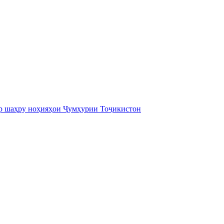
дар шаҳру ноҳияҳои Ҷумҳурии Тоҷикистон