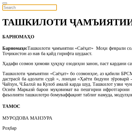
ТАШКИЛОТИ ҶАМЪИЯТИИ 
БАРНОМАҲО
Барномаҳо:
Ташкилоти ҷамъиятии «Саёҳат»
Моҳи феврали со
Тоҷикистон аз нав ба қайд гирифта шудааст.
Ҳадафи созмон ҳимояи ҳуқуқу озодиҳои занон, паст кардани с
Ташкилоти ҷамъиятии «Саёҳат» бо созмонҳое, аз қабили БР
дастрасӣ ба адолати судӣ », лоиҳаи «Ҳаёти бидуни зӯроварӣ
Чайхун, Ч.Балхӣ ва Кулоб амалӣ карда шуд. Ташкилот узви чун
Осиёи Марказӣ барои муқовимат ва пешгирии ифротгароии х
фаъолияти ташкилотро бомуваффақият таблиғ намуда, модулҳои
ТАМОС
МУРОДОВА МАНЗУРА
Роҳбар