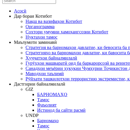
Асосӣ
Дар бораи Котибот
Нақш ва вазифаҳои Котибот
Органограмма
Сохтори умумии ҳамоҳангсозии Котибот
Нуқтаҳои тамос
Маълумоти заминавӣ
Стратегия ва барномаҳои давлатие, ки бевосита ба
Стратегияҳо ва барномаҳои давлатие, ки бавосита 
Ҳуҷҷатҳои байналмилалӣ
Гурӯҳҳои машваратӣ оид ба барқарорсозӣ ва реинт
Санадҳои меъёрии ҳуқуқии Ҷумҳурии Тоҷикистон д
Маводҳои таълимӣ
Рӯйхати ташкилотҳои террористию экстремистие, к
Дастгирии байналмилалӣ
GIZ
БАРНОМАҲО
Тамос
Фаъолият
Истинод ба сайти расмӣ
UNDP
Барномаҳо
Тамос