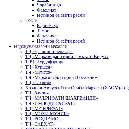
Чорабиниҳо
Фаъолият
Истинод ба сайти расмӣ
OSCE
Барномаҳо
Тамос
Фаъолият
Истинод ба сайти расмӣ
Иҷрокунандагони маҳаллӣ
ТҶ «Ҷавонони пешсаф»
ТҶ «Маркази дастгирии ҷамъоати Ворух»
ТҶҶ «Гурдофарид»
ТҶ «Хуршед»
ТҶ «Мумтоз»
ТҶ «Маркази Дастгирии Навзамин»
ТҶ «Тахлил»
Хазинаи Авруосиёгии Осиёи Марказӣ (ХАОМ)-Тоҷ
ТҶ «Замон»
ТҶ «МАЪРИФАТИ ШАҲРВАНДӢ»
ТҶ «ИМДОДИ ГАЙРАТ»
ТҶ «МАЪРИФАТ»
ТҶ «МОХИ МУНИР»
ТҶ «РОҲНАМО»
ТҶ «САЁҲАТ»