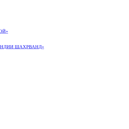
ОӢ»
АНДИИ ШАҲРВАНД»