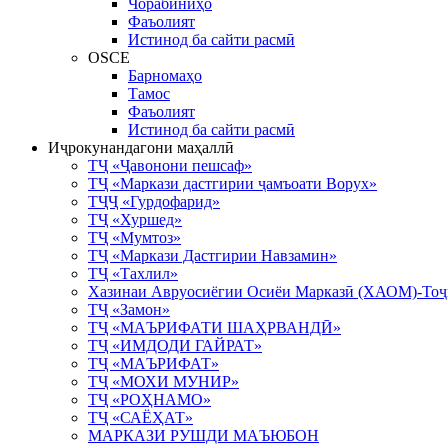
Чорабиниҳо
Фаъолият
Истинод ба сайти расмӣ
OSCE
Барномаҳо
Тамос
Фаъолият
Истинод ба сайти расмӣ
Иҷрокунандагони маҳаллӣ
ТҶ «Ҷавонони пешсаф»
ТҶ «Маркази дастгирии ҷамъоати Ворух»
ТҶҶ «Гурдофарид»
ТҶ «Хуршед»
ТҶ «Мумтоз»
ТҶ «Маркази Дастгирии Навзамин»
ТҶ «Тахлил»
Хазинаи Авруосиёгии Осиёи Марказӣ (ХАОМ)-Тоҷ
ТҶ «Замон»
ТҶ «МАЪРИФАТИ ШАҲРВАНДӢ»
ТҶ «ИМДОДИ ГАЙРАТ»
ТҶ «МАЪРИФАТ»
ТҶ «МОХИ МУНИР»
ТҶ «РОҲНАМО»
ТҶ «САЁҲАТ»
МАРКАЗИ РУШДИ МАЪЮБОН