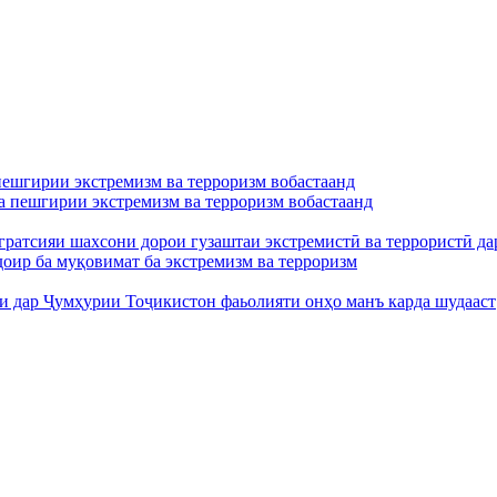
 пешгирии экстремизм ва терроризм вобастаанд
ба пешгирии экстремизм ва терроризм вобастаанд
егратсияи шахсони дорои гузаштаи экстремистӣ ва террористӣ 
оир ба муқовимат ба экстремизм ва терроризм
и дар Ҷумҳурии Тоҷикистон фаьолияти онҳо манъ карда шудааст