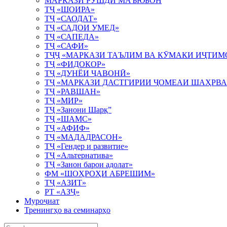
МАРКАЗИ РУШДИ МАЪЮБОН
ТҶ «ШОИРА»
ТҶ «САОДАТ»
ТҶ «САДОИ УМЕД»
ТҶ «САПЕДА»
ТҶ «САФИ»
ТҶҶ «МАРКАЗИ ТАЪЛИМ ВА КӮМАКИ ИҶТИМ
ТҶ «ФИДОКОР»
ТҶ «ДУНЁИ ҶАВОНӢ»
ТҶ «МАРКАЗИ ДАСТГИРИИ ҶОМЕАИ ШАҲРВ
ТҶ «РАВШАН»
ТҶ «МИР»
ТҶ «Занони Шарқ”
ТҶ «ШАМС»
ТҶ «АФИФ»
ТҶ «МАДАДРАСОН»
ТҶ «Гендер и развитие»
ТҶ «Альтернатива»
ТҶ «Занон барои адолат»
ФМ «ШОҲРОҲИ АБРЕШИМ»
ТҶ «АЗИТ»
РТ «АЗҶ»
Муроҷиат
Тренингҳо ва семинарҳо