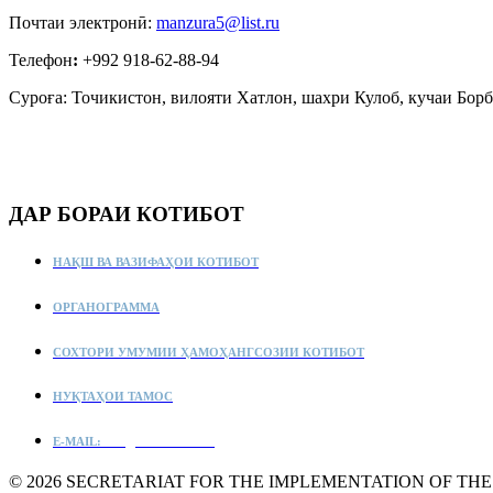
Почтаи электронӣ:
manzura5@list.ru
Телефон
:
+992 918-62-88-94
Суроға: Точикистон, вилояти Хатлон, шахри Кулоб, кучаи Борб
ДАР БОРАИ КОТИБОТ
НАҚШ ВА ВАЗИФАҲОИ КОТИБОТ
ОРГАНОГРАММА
СОХТОРИ УМУМИИ ҲАМОҲАНГСОЗИИ КОТИБОТ
НУҚТАҲОИ ТАМОС
E-MAIL:
info@ct-secretariat.tj
©
2026
SECRETARIAT FOR THE IMPLEMENTATION OF THE ST