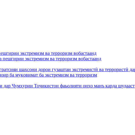
 пешгирии экстремизм ва терроризм вобастаанд
ба пешгирии экстремизм ва терроризм вобастаанд
егратсияи шахсони дорои гузаштаи экстремистӣ ва террористӣ 
оир ба муқовимат ба экстремизм ва терроризм
и дар Ҷумҳурии Тоҷикистон фаьолияти онҳо манъ карда шудааст