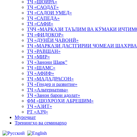
ТҶ «ШОИРА»
ТҶ «САОДАТ»
ТҶ «САДОИ УМЕД»
ТҶ «САПЕДА»
ТҶ «САФИ»
ТҶҶ «МАРКАЗИ ТАЪЛИМ ВА КӮМАКИ ИҶТИМ
ТҶ «ФИДОКОР»
ТҶ «ДУНЁИ ҶАВОНӢ»
ТҶ «МАРКАЗИ ДАСТГИРИИ ҶОМЕАИ ШАҲРВ
ТҶ «РАВШАН»
ТҶ «МИР»
ТҶ «Занони Шарқ”
ТҶ «ШАМС»
ТҶ «АФИФ»
ТҶ «МАДАДРАСОН»
ТҶ «Гендер и развитие»
ТҶ «Альтернатива»
ТҶ «Занон барои адолат»
ФМ «ШОҲРОҲИ АБРЕШИМ»
ТҶ «АЗИТ»
РТ «АЗҶ»
Муроҷиат
Тренингҳо ва семинарҳо