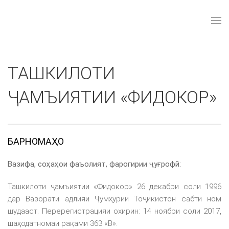
ТАШКИЛОТИ
ҶАМЪИЯТИИ «ФИДОКОР»
БАРНОМАҲО
Вазифа, соҳаҳои фаъолият, фарогирии ҷуғрофӣ:
Ташкилоти ҷамъиятии «Фидокор» 26 декабри соли 1996
дар Вазорати адлияи Ҷумҳурии Тоҷикистон сабти ном
шудааст. Перерегистрацияи охирин: 14 ноябри соли 2017,
шаҳодатномаи рақами 363 «В».