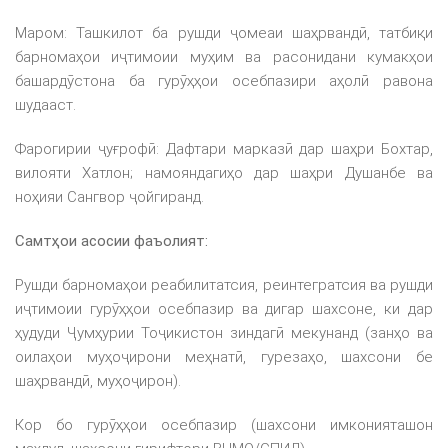
Маром: Ташкилот ба рушди ҷомеаи шаҳрвандӣ, татбиқи
барномаҳои иҷтимоии муҳим ва расонидани кумакҳои
башардӯстона ба гурӯҳҳои осебпазири аҳолӣ равона
шудааст.
Фарогирии ҷуғрофӣ: Дафтари марказӣ дар шаҳри Бохтар,
вилояти Хатлон; намояндагиҳо дар шаҳри Душанбе ва
ноҳияи Сангвор ҷойгиранд.
Самтҳои асосии фаъолият:
Рушди барномаҳои реабилитатсия, реинтегратсия ва рушди
иҷтимоии гурӯҳҳои осебпазир ва дигар шахсоне, ки дар
ҳудуди Ҷумҳурии Тоҷикистон зиндагӣ мекунанд (занҳо ва
оилаҳои муҳоҷирони меҳнатӣ, гурезаҳо, шахсони бе
шаҳрвандӣ, муҳоҷирон).
Кор бо гурӯҳҳои осебпазир (шахсони имконияташон