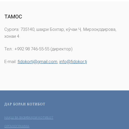
ТАМОС
Суроға: 735140, шаҳри Бохтар, кӯчаи Ҷ. Мирзоқодирова,
хонаи 4
Тел.: +992 98 746-55-55 (директор)
E-mail:
fidokortj@gmail.com
,
info@fidokor.tj
ДАР БОРАИ КОТИБОТ
НАҚШ ВА ВАЗИФАҲОИ КОТИБОТ
ОРГАНОГРАММА