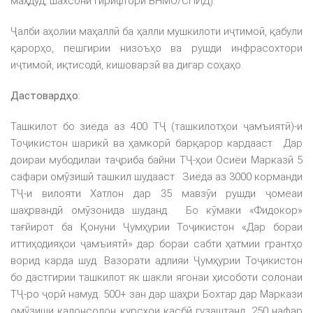
маҳдуд, шахсони гирифтори ВНМО/СПИД).
Ҷалби аҳолии маҳаллӣ ба ҳалли мушкилоти иҷтимоӣ, қабули
қарорҳо, пешгирии низоъҳо ва рушди инфрасохтори
иҷтимоӣ, иқтисодӣ, кишоварзӣ ва дигар соҳаҳо.
Дастовардҳо:
Ташкилот бо зиёда аз 400 ТҶ (ташкилотҳои ҷамъиятӣ)-и
Тоҷикистон шарикӣ ва ҳамкорӣ барқарор кардааст. Дар
доираи мубодилаи таҷриба байни ТҶ-ҳои Осиёи Марказӣ 5
сафари омӯзишӣ ташкил шудааст. Зиёда аз 3000 корманди
ТҶ-и вилояти Хатлон дар 35 мавзӯи рушди ҷомеаи
шаҳрвандӣ омӯзонида шуданд. Бо кӯмаки «Фидокор»
тағйирот ба Қонуни Ҷумҳурии Тоҷикистон «Дар бораи
иттиҳодияҳои ҷамъиятӣ» дар бораи сабти ҳатмии грантҳо
ворид карда шуд. Вазорати адлияи Ҷумҳурии Тоҷикистон
бо дастгирии ташкилот як шакли ягонаи ҳисоботи солонаи
ТҶ-ро ҷорӣ намуд. 500+ зан дар шаҳри Бохтар дар Маркази
омӯзиши калонсолон курсҳои касбӣ гузаштанд, 250 нафар