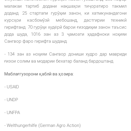
малакаи тартиб додани нақшаҳои тиҷоратиро такмил
доданд. 25 стартапи гурӯҳии занон, ки хатмкунандагони
курсҳои касбомӯзӣ мебошанд, дастгирии техникӣ
гирифтанд. 70 гурӯҳи худёрӣ барои ғизодиҳии занон таъсис
дода шуда, 1016 зан аз 3 ҷамоати ҳадафноки ноҳияи
Сангвор фаро гирифта шуданд.
- 134 зан аз ноҳияи Сангвор дониши худро дар мавриди
ғизои солим ва модарии бехатар баланд бардоштанд.
Маблағгузорони қаблӣ ва ҳозира
:
- USAID
- UNDP
- UNFPA
- Welthungerhilfe (German Agro Action)