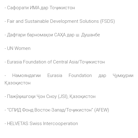
- Сафорати ИМА дар Тоҷикистон
- Fair and Sustainable Development Solutions (FSDS)
- Дафтари барномаҳои САҲА дар ш. Душанбе
- UN Women
- Eurasia Foundation of Central Asia/Тоҷикистон
- Намояндагии Eurasia Foundation дар Ҷумҳурии
Қазоқистон
- Пажӯҳишгоҳи Ҷон Сноу (JSI), Қазоқистон
- “СПИД Фонд Восток-Запад/Тоҷикистон” (AFEW)
- HELVETAS Swiss Intercooperation