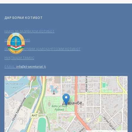
ДАР БОРАИ КОТИБОТ
НАҚШ ВА ВАЗИФАҲОИ КОТИБОТ
ОРГАНОГРАММА
СОХТОРИ УМУМИИ ҲАМОҲАНГСОЗИИ КОТИБОТ
НУҚТАҲОИ ТАМОС
E-MAIL:
info@ct-secretariat.tj