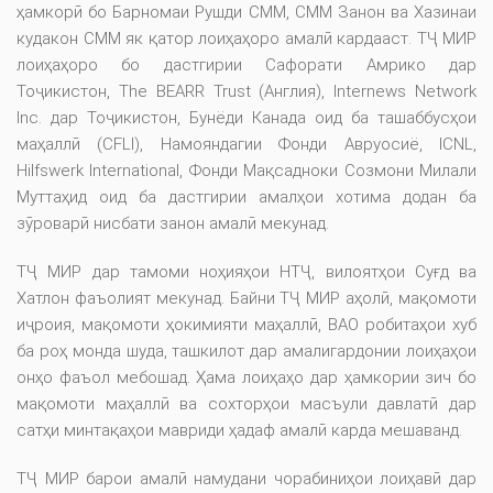
ҳамкорӣ бо Барномаи Рушди СММ, СММ Занон ва Хазинаи
кудакон СММ як қатор лоиҳаҳоро амалӣ кардааст. ТҶ МИР
лоиҳаҳоро бо дастгирии Сафорати Амрико дар
Тоҷикистон, The BEARR Trust (Англия), Internews Network
Inc. дар Тоҷикистон, Бунёди Канада оид ба ташаббусҳои
маҳаллӣ (CFLI), Намояндагии Фонди Авруосиё, ICNL,
Hilfswerk International, Фонди Мақсадноки Созмони Милали
Муттаҳид оид ба дастгирии амалҳои хотима додан ба
зӯроварӣ нисбати занон амалӣ мекунад.
ТҶ МИР дар тамоми ноҳияҳои НТҶ, вилоятҳои Суғд ва
Хатлон фаъолият мекунад. Байни ТҶ МИР аҳолӣ, мақомоти
иҷроия, мақомоти ҳокимияти маҳаллӣ, ВАО робитаҳои хуб
ба роҳ монда шуда, ташкилот дар амалигардонии лоиҳаҳои
онҳо фаъол мебошад. Ҳама лоиҳаҳо дар ҳамкории зич бо
мақомоти маҳаллӣ ва сохторҳои масъули давлатӣ дар
сатҳи минтақаҳои мавриди ҳадаф амалӣ карда мешаванд.
ТҶ МИР барои амалӣ намудани чорабиниҳои лоиҳавӣ дар