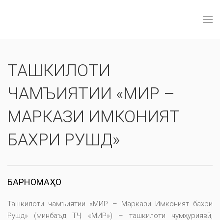
ТАШКИЛОТИ
ЧАМЪИЯТИИ «МИР –
МАРКАЗИ ИМКОНИЯТ
БАХРИ РУШД»
БАРНОМАҲО
Ташкилоти чамъиятии «МИР – Маркази Имконият бахри
Рушд» (минбаъд ТҶ «МИР») – ташкилоти ҷумҳуриявӣ,