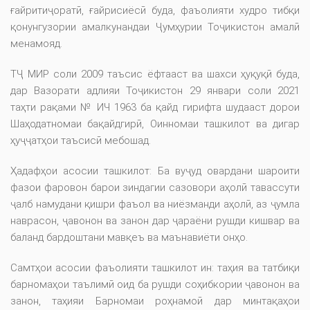
ғайритиҷоратӣ, ғайрисиёсӣ буда, фаъолияти худро тибқи
қонунгузории амалкунандаи Ҷумҳурии Тоҷикистон амалӣ
менамояд.
ТҶ МИР соли 2009 таъсис ёфтааст ва шахси ҳуқуқӣ буда,
дар Вазорати адлияи Тоҷикистон 29 январи соли 2021
таҳти рақами № ИЧ 1963 ба қайд гирифта шудааст дорои
Шаҳодатномаи бақайдгирӣ, Оинномаи ташкилот ва дигар
ҳуҷҷатҳои таъсисӣ мебошад.
Ҳадафҳои асосии ташкилот: Ба вуҷуд овардани шароити
фазои фаровон барои зиндагии сазовори аҳолӣ тавассути
ҷалб намудани қишри фаъол ва ниёзманди аҳолӣ, аз ҷумла
наврасон, ҷавонон ва занон дар ҷараёни рушди кишвар ва
баланд бардоштани мавқеъ ва маънавиёти онҳо.
Самтҳои асосии фаъолияти ташкилот ин: таҳия ва татбиқи
барномаҳои таълимӣ оид ба рушди соҳибкории ҷавонон ва
занон, таҳияи Барномаи роҳнамоӣ дар минтақаҳои