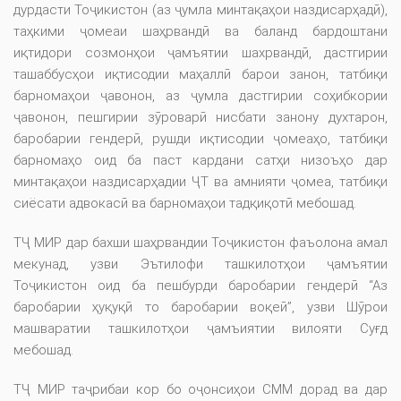
дурдасти Тоҷикистон (аз ҷумла минтақаҳои наздисарҳадӣ),
таҳкими ҷомеаи шаҳрвандӣ ва баланд бардоштани
иқтидори созмонҳои ҷамъятии шахрвандӣ, дастгирии
ташаббусҳои иқтисодии маҳаллӣ барои занон, татбиқи
барномаҳои ҷавонон, аз ҷумла дастгирии соҳибкории
ҷавонон, пешгирии зӯроварӣ нисбати занону духтарон,
баробарии гендерӣ, рушди иқтисодии ҷомеаҳо, татбиқи
барномаҳо оид ба паст кардани сатҳи низоъҳо дар
минтақаҳои наздисарҳадии ҶТ ва амнияти ҷомеа, татбиқи
сиёсати адвокасӣ ва барномаҳои тадқиқотӣ мебошад.
ТҶ МИР дар бахши шаҳрвандии Тоҷикистон фаъолона амал
мекунад, узви Эътилофи ташкилотҳои ҷамъятии
Тоҷикистон оид ба пешбурди баробарии гендерӣ “Аз
баробарии ҳуқуқӣ то баробарии воқеӣ”, узви Шӯрои
машваратии ташкилотҳои ҷамъиятии вилояти Суғд
мебошад.
ТҶ МИР таҷрибаи кор бо оҷонсиҳои СММ дорад ва дар