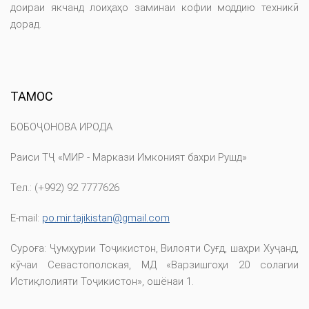
доираи якчанд лоиҳаҳо заминаи кофии моддию техникӣ
дорад.
ТАМОС
БОБОҶОНОВА ИРОДА
Раиси ТҶ «МИР - Маркази Имконият бахри Рушд»
Тел.: (+992) 92 7777626
E-mail:
po.mir.tajikistan@gmail.com
Суроға: Ҷумҳурии Тоҷикистон, Вилояти Суғд, шаҳри Хуҷанд,
кӯчаи Севастополская, МД «Варзишгоҳи 20 солагии
Истиқлолияти Тоҷикистон», ошёнаи 1.