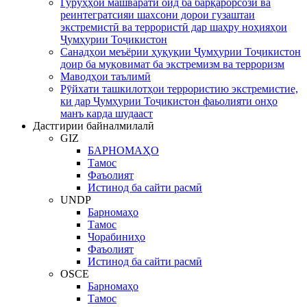
Гурӯҳҳои машваратӣ оид ба барқарорсозӣ ва
реинтегратсияи шахсони дорои гузаштаи
экстремистӣ ва террористӣ дар шаҳру ноҳияҳои
Ҷумҳурии Тоҷикистон
Санадҳои меъёрии ҳуқуқии Ҷумҳурии Тоҷикистон
доир ба муқовимат ба экстремизм ва терроризм
Маводҳои таълимӣ
Рӯйхати ташкилотҳои террористию экстремистие,
ки дар Ҷумҳурии Тоҷикистон фаьолияти онҳо
манъ карда шудааст
Дастгирии байналмилалӣ
GIZ
БАРНОМАҲО
Тамос
Фаъолият
Истинод ба сайти расмӣ
UNDP
Барномаҳо
Тамос
Чорабиниҳо
Фаъолият
Истинод ба сайти расмӣ
OSCE
Барномаҳо
Тамос