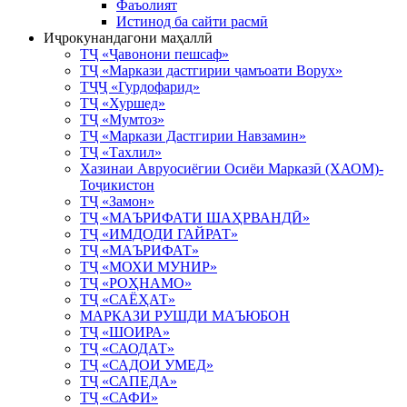
Фаъолият
Истинод ба сайти расмӣ
Иҷрокунандагони маҳаллӣ
ТҶ «Ҷавонони пешсаф»
ТҶ «Маркази дастгирии ҷамъоати Ворух»
ТҶҶ «Гурдофарид»
ТҶ «Хуршед»
ТҶ «Мумтоз»
ТҶ «Маркази Дастгирии Навзамин»
ТҶ «Тахлил»
Хазинаи Авруосиёгии Осиёи Марказӣ (ХАОМ)-
Тоҷикистон
ТҶ «Замон»
ТҶ «МАЪРИФАТИ ШАҲРВАНДӢ»
ТҶ «ИМДОДИ ГАЙРАТ»
ТҶ «МАЪРИФАТ»
ТҶ «МОХИ МУНИР»
ТҶ «РОҲНАМО»
ТҶ «САЁҲАТ»
МАРКАЗИ РУШДИ МАЪЮБОН
ТҶ «ШОИРА»
ТҶ «САОДАТ»
ТҶ «САДОИ УМЕД»
ТҶ «САПЕДА»
ТҶ «САФИ»