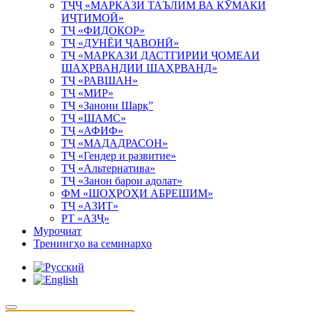
ТҶҶ «МАРКАЗИ ТАЪЛИМ ВА КӮМАКИ
ИҶТИМОӢ»
ТҶ «ФИДОКОР»
ТҶ «ДУНЁИ ҶАВОНӢ»
ТҶ «МАРКАЗИ ДАСТГИРИИ ҶОМЕАИ
ШАҲРВАНДИИ ШАҲРВАНД»
ТҶ «РАВШАН»
ТҶ «МИР»
ТҶ «Занони Шарқ”
ТҶ «ШАМС»
ТҶ «АФИФ»
ТҶ «МАДАДРАСОН»
ТҶ «Гендер и развитие»
ТҶ «Альтернатива»
ТҶ «Занон барои адолат»
ФМ «ШОҲРОҲИ АБРЕШИМ»
ТҶ «АЗИТ»
РТ «АЗҶ»
Муроҷиат
Тренингҳо ва семинарҳо