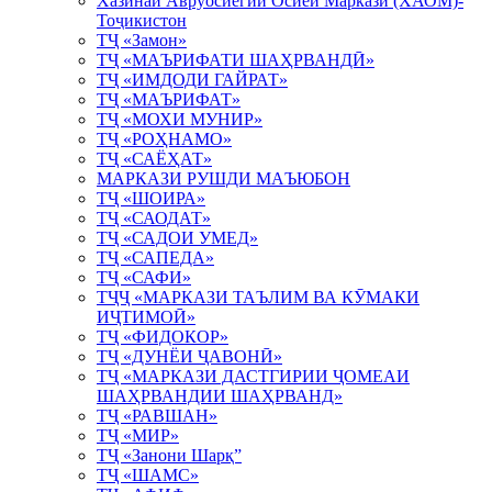
Хазинаи Авруосиёгии Осиёи Марказӣ (ХАОМ)-
Тоҷикистон
ТҶ «Замон»
ТҶ «МАЪРИФАТИ ШАҲРВАНДӢ»
ТҶ «ИМДОДИ ГАЙРАТ»
ТҶ «МАЪРИФАТ»
ТҶ «МОХИ МУНИР»
ТҶ «РОҲНАМО»
ТҶ «САЁҲАТ»
МАРКАЗИ РУШДИ МАЪЮБОН
ТҶ «ШОИРА»
ТҶ «САОДАТ»
ТҶ «САДОИ УМЕД»
ТҶ «САПЕДА»
ТҶ «САФИ»
ТҶҶ «МАРКАЗИ ТАЪЛИМ ВА КӮМАКИ
ИҶТИМОӢ»
ТҶ «ФИДОКОР»
ТҶ «ДУНЁИ ҶАВОНӢ»
ТҶ «МАРКАЗИ ДАСТГИРИИ ҶОМЕАИ
ШАҲРВАНДИИ ШАҲРВАНД»
ТҶ «РАВШАН»
ТҶ «МИР»
ТҶ «Занони Шарқ”
ТҶ «ШАМС»