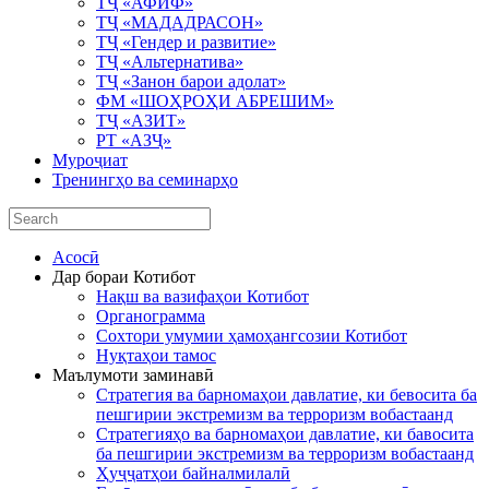
ТҶ «АФИФ»
ТҶ «МАДАДРАСОН»
ТҶ «Гендер и развитие»
ТҶ «Альтернатива»
ТҶ «Занон барои адолат»
ФМ «ШОҲРОҲИ АБРЕШИМ»
ТҶ «АЗИТ»
РТ «АЗҶ»
Муроҷиат
Тренингҳо ва семинарҳо
Асосӣ
Дар бораи Котибот
Нақш ва вазифаҳои Котибот
Органограмма
Сохтори умумии ҳамоҳангсозии Котибот
Нуқтаҳои тамос
Маълумоти заминавӣ
Стратегия ва барномаҳои давлатие, ки бевосита ба
пешгирии экстремизм ва терроризм вобастаанд
Стратегияҳо ва барномаҳои давлатие, ки бавосита
ба пешгирии экстремизм ва терроризм вобастаанд
Ҳуҷҷатҳои байналмилалӣ