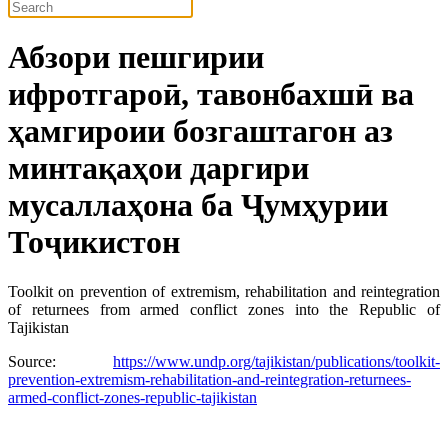
Абзори пешгирии
ифротгароӣ, тавонбахшӣ ва
ҳамгироии бозгаштагон аз
минтақаҳои даргири
мусаллаҳона ба Ҷумҳурии
Тоҷикистон
Toolkit on prevention of extremism, rehabilitation and reintegration
of returnees from armed conflict zones into the Republic of
Tajikistan
Source:
https://www.undp.org/tajikistan/publications/toolkit-
prevention-extremism-rehabilitation-and-reintegration-returnees-
armed-conflict-zones-republic-tajikistan