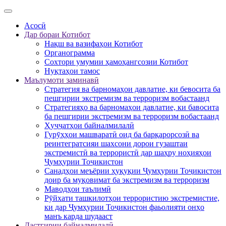
Асосӣ
Дар бораи Котибот
Нақш ва вазифаҳои Котибот
Органограмма
Сохтори умумии ҳамоҳангсозии Котибот
Нуқтаҳои тамос
Маълумоти заминавӣ
Стратегия ва барномаҳои давлатие, ки бевосита ба
пешгирии экстремизм ва терроризм вобастаанд
Стратегияҳо ва барномаҳои давлатие, ки бавосита
ба пешгирии экстремизм ва терроризм вобастаанд
Ҳуҷҷатҳои байналмилалӣ
Гурӯҳҳои машваратӣ оид ба барқарорсозӣ ва
реинтегратсияи шахсони дорои гузаштаи
экстремистӣ ва террористӣ дар шаҳру ноҳияҳои
Ҷумҳурии Тоҷикистон
Санадҳои меъёрии ҳуқуқии Ҷумҳурии Тоҷикистон
доир ба муқовимат ба экстремизм ва терроризм
Маводҳои таълимӣ
Рӯйхати ташкилотҳои террористию экстремистие,
ки дар Ҷумҳурии Тоҷикистон фаьолияти онҳо
манъ карда шудааст
Дастгирии байналмилалӣ