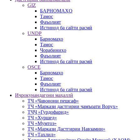
GIZ
БАРНОМАҲО
Тамос
Фаъолият
Истинод ба сайти расмӣ
UNDP
Барномаҳо
Тамос
Чорабиниҳо
Фаъолият
Истинод ба сайти расмӣ
OSCE
Барномаҳо
Тамос
Фаъолият
Истинод ба сайти расмӣ
Иҷрокунандагони маҳаллӣ
ТҶ «Ҷавонони пешсаф»
ТҶ «Маркази дастгирии ҷамъоати Ворух»
ТҶҶ «Гурдофарид»
ТҶ «Хуршед»
ТҶ «Мумтоз»
ТҶ «Маркази Дастгирии Навзамин»
ТҶ «Тахлил»