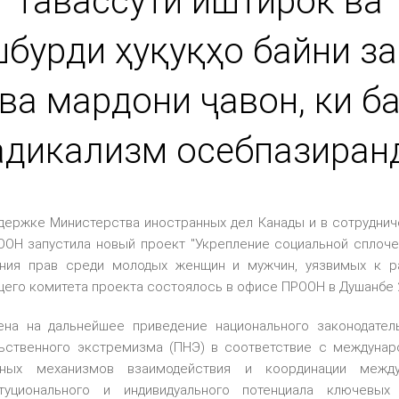
тавассути иштирок ва
бурди ҳуқуқҳо байни з
ва мардони ҷавон, ки б
адикализм осебпазиранд
держке Министерства иностранных дел Канады и в сотруднич
ООН запустила новый проект "Укрепление социальной сплоч
ения прав среди молодых женщин и мужчин, уязвимых к ра
его комитета проекта состоялось в офисе ПРООН в Душанбе 20
ена на дальнейшее приведение национального законодател
ьственного экстремизма (ПНЭ) в соответствие с междунар
ьных механизмов взаимодействия и координации межд
туционального и индивидуального потенциала ключевых