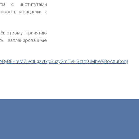
тва с институтами
чивость молодежи к
 быстрому принятию
ть запланированные
ZpEhAByBEHrsM7LettLgzvtxpSuzyGmTVHSztd9JMbW9BoAXuCohjl