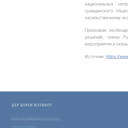
национальных неп
гражданского обще
насильственному экс
Признавая необход
решений, члены Ру
мероприятия и оказы
Источник:
https://ww
ДАР БОРАИ КОТИБОТ
НАҚШ ВА ВАЗИФАҲОИ КОТИБОТ
ОРГАНОГРАММА