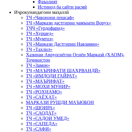
Фаъолият
Истинод ба сайти расмӣ
Иҷрокунандагони маҳаллӣ
ТҶ «Ҷавонони пешсаф»
ТҶ «Маркази дастгирии ҷамъоати Ворух»
ТҶҶ «Гурдофарид»
ТҶ «Хуршед»
ТҶ «Мумтоз»
ТҶ «Маркази Дастгирии Навзамин»
ТҶ «Тахлил»
Хазинаи Авруосиёгии Осиёи Марказӣ (ХАОМ)-
Тоҷикистон
ТҶ «Замон»
ТҶ «МАЪРИФАТИ ШАҲРВАНДӢ»
ТҶ «ИМДОДИ ГАЙРАТ»
ТҶ «МАЪРИФАТ»
ТҶ «МОХИ МУНИР»
ТҶ «РОҲНАМО»
ТҶ «САЁҲАТ»
МАРКАЗИ РУШДИ МАЪЮБОН
ТҶ «ШОИРА»
ТҶ «САОДАТ»
ТҶ «САДОИ УМЕД»
ТҶ «САПЕДА»
ТҶ «САФИ»