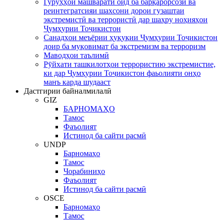
Гурӯҳҳои машваратӣ оид ба барқарорсозӣ ва
реинтегратсияи шахсони дорои гузаштаи
экстремистӣ ва террористӣ дар шаҳру ноҳияҳои
Ҷумҳурии Тоҷикистон
Санадҳои меъёрии ҳуқуқии Ҷумҳурии Тоҷикистон
доир ба муқовимат ба экстремизм ва терроризм
Маводҳои таълимӣ
Рӯйхати ташкилотҳои террористию экстремистие,
ки дар Ҷумҳурии Тоҷикистон фаьолияти онҳо
манъ карда шудааст
Дастгирии байналмилалӣ
GIZ
БАРНОМАҲО
Тамос
Фаъолият
Истинод ба сайти расмӣ
UNDP
Барномаҳо
Тамос
Чорабиниҳо
Фаъолият
Истинод ба сайти расмӣ
OSCE
Барномаҳо
Тамос