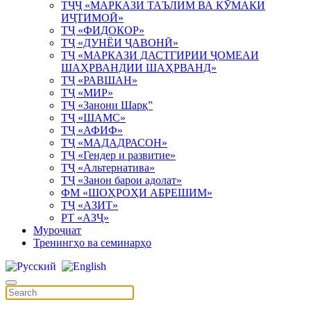
ТҶҶ «МАРКАЗИ ТАЪЛИМ ВА КӮМАКИ
ИҶТИМОӢ»
ТҶ «ФИДОКОР»
ТҶ «ДУНЁИ ҶАВОНӢ»
ТҶ «МАРКАЗИ ДАСТГИРИИ ҶОМЕАИ
ШАҲРВАНДИИ ШАҲРВАНД»
ТҶ «РАВШАН»
ТҶ «МИР»
ТҶ «Занони Шарқ”
ТҶ «ШАМС»
ТҶ «АФИФ»
ТҶ «МАДАДРАСОН»
ТҶ «Гендер и развитие»
ТҶ «Альтернатива»
ТҶ «Занон барои адолат»
ФМ «ШОҲРОҲИ АБРЕШИМ»
ТҶ «АЗИТ»
РТ «АЗҶ»
Муроҷиат
Тренингҳо ва семинарҳо