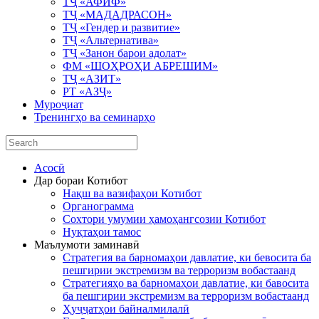
ТҶ «АФИФ»
ТҶ «МАДАДРАСОН»
ТҶ «Гендер и развитие»
ТҶ «Альтернатива»
ТҶ «Занон барои адолат»
ФМ «ШОҲРОҲИ АБРЕШИМ»
ТҶ «АЗИТ»
РТ «АЗҶ»
Муроҷиат
Тренингҳо ва семинарҳо
Асосӣ
Дар бораи Котибот
Нақш ва вазифаҳои Котибот
Органограмма
Сохтори умумии ҳамоҳангсозии Котибот
Нуқтаҳои тамос
Маълумоти заминавӣ
Стратегия ва барномаҳои давлатие, ки бевосита ба
пешгирии экстремизм ва терроризм вобастаанд
Стратегияҳо ва барномаҳои давлатие, ки бавосита
ба пешгирии экстремизм ва терроризм вобастаанд
Ҳуҷҷатҳои байналмилалӣ