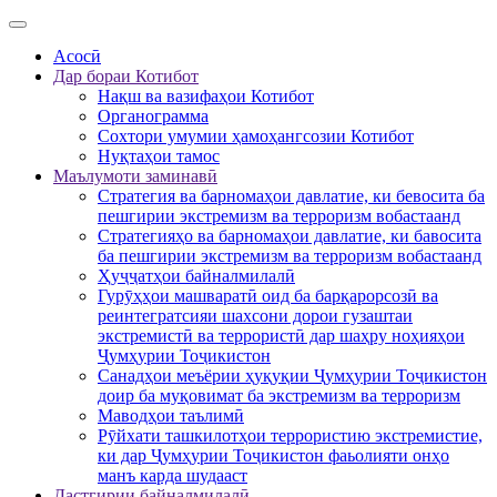
Асосӣ
Дар бораи Котибот
Нақш ва вазифаҳои Котибот
Органограмма
Сохтори умумии ҳамоҳангсозии Котибот
Нуқтаҳои тамос
Маълумоти заминавӣ
Стратегия ва барномаҳои давлатие, ки бевосита ба
пешгирии экстремизм ва терроризм вобастаанд
Стратегияҳо ва барномаҳои давлатие, ки бавосита
ба пешгирии экстремизм ва терроризм вобастаанд
Ҳуҷҷатҳои байналмилалӣ
Гурӯҳҳои машваратӣ оид ба барқарорсозӣ ва
реинтегратсияи шахсони дорои гузаштаи
экстремистӣ ва террористӣ дар шаҳру ноҳияҳои
Ҷумҳурии Тоҷикистон
Санадҳои меъёрии ҳуқуқии Ҷумҳурии Тоҷикистон
доир ба муқовимат ба экстремизм ва терроризм
Маводҳои таълимӣ
Рӯйхати ташкилотҳои террористию экстремистие,
ки дар Ҷумҳурии Тоҷикистон фаьолияти онҳо
манъ карда шудааст
Дастгирии байналмилалӣ