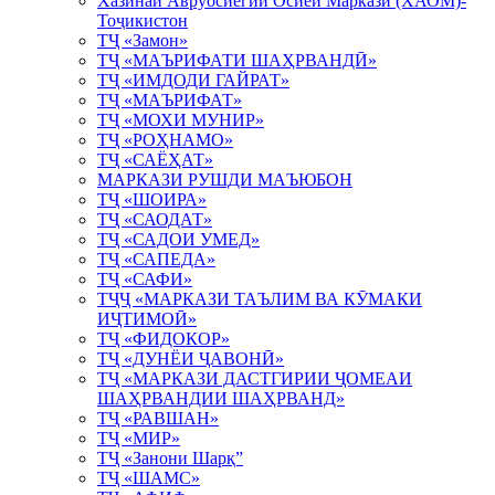
Хазинаи Авруосиёгии Осиёи Марказӣ (ХАОМ)-
Тоҷикистон
ТҶ «Замон»
ТҶ «МАЪРИФАТИ ШАҲРВАНДӢ»
ТҶ «ИМДОДИ ГАЙРАТ»
ТҶ «МАЪРИФАТ»
ТҶ «МОХИ МУНИР»
ТҶ «РОҲНАМО»
ТҶ «САЁҲАТ»
МАРКАЗИ РУШДИ МАЪЮБОН
ТҶ «ШОИРА»
ТҶ «САОДАТ»
ТҶ «САДОИ УМЕД»
ТҶ «САПЕДА»
ТҶ «САФИ»
ТҶҶ «МАРКАЗИ ТАЪЛИМ ВА КӮМАКИ
ИҶТИМОӢ»
ТҶ «ФИДОКОР»
ТҶ «ДУНЁИ ҶАВОНӢ»
ТҶ «МАРКАЗИ ДАСТГИРИИ ҶОМЕАИ
ШАҲРВАНДИИ ШАҲРВАНД»
ТҶ «РАВШАН»
ТҶ «МИР»
ТҶ «Занони Шарқ”
ТҶ «ШАМС»