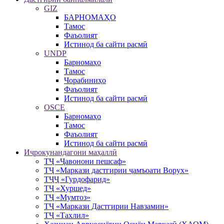
GIZ
БАРНОМАҲО
Тамос
Фаъолият
Истинод ба сайти расмӣ
UNDP
Барномаҳо
Тамос
Чорабиниҳо
Фаъолият
Истинод ба сайти расмӣ
OSCE
Барномаҳо
Тамос
Фаъолият
Истинод ба сайти расмӣ
Иҷрокунандагони маҳаллӣ
ТҶ «Ҷавонони пешсаф»
ТҶ «Маркази дастгирии ҷамъоати Ворух»
ТҶҶ «Гурдофарид»
ТҶ «Хуршед»
ТҶ «Мумтоз»
ТҶ «Маркази Дастгирии Навзамин»
ТҶ «Тахлил»