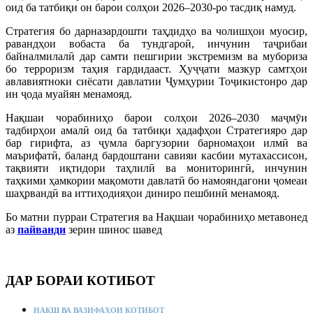
оид ба татбиқи он барои солҳои 2026–2030-ро тасдиқ намуд.
Стратегия бо дарназардошти таҳдидҳо ва чолишҳои муосир,
равандҳои вобаста ба тундгароӣ, инчунин таҷрибаи
байналмилалӣ дар самти пешгирии экстремизм ва мубориза
бо терроризм таҳия гардидааст. Ҳуҷҷати мазкур самтҳои
авлавиятноки сиёсати давлатии Ҷумҳурии Тоҷикистонро дар
ин ҷода муайян менамояд.
Нақшаи чорабиниҳо барои солҳои 2026–2030 маҷмӯи
тадбирҳои амалӣ оид ба татбиқи ҳадафҳои Стратегияро дар
бар гирифта, аз ҷумла баргузории барномаҳои илмӣ ва
маърифатӣ, баланд бардоштани савияи касбии мутахассисон,
тақвияти иқтидори таҳлилӣ ва мониторингӣ, инчунин
таҳкими ҳамкории мақомоти давлатӣ бо намояндагони ҷомеаи
шаҳрвандӣ ва иттиҳодияҳои диниро пешбинӣ менамояд.
Бо матни пурраи Стратегия ва Нақшаи чорабиниҳо метавонед
аз
пайванди
зерин шинос шавед
ДАР БОРАИ КОТИБОТ
НАҚШ ВА ВАЗИФАҲОИ КОТИБОТ