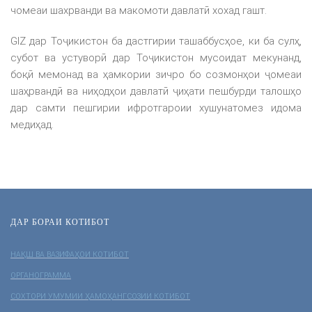
чомеаи шахрванди ва макомоти давлатӣ хохад гашт.
GIZ дар Тоҷикистон ба дастгирии ташаббусҳое, ки ба сулҳ,
субот ва устуворӣ дар Тоҷикистон мусоидат мекунанд,
боқӣ мемонад ва ҳамкории зичро бо созмонҳои ҷомеаи
шаҳрвандӣ ва ниҳодҳои давлатӣ ҷиҳати пешбурди талошҳо
дар самти пешгирии ифротгароии хушунатомез идома
медиҳад.
ДАР БОРАИ КОТИБОТ
НАҚШ ВА ВАЗИФАҲОИ КОТИБОТ
ОРГАНОГРАММА
СОХТОРИ УМУМИИ ҲАМОҲАНГСОЗИИ КОТИБОТ