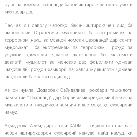
рушд ва ҷомеаи шахрвандӣ барои иштирокчиён маълумоти
мухтасар дод.
Пас аз он саволу ҷавобҳо байни иштирокчиён оид ба
амалисозии Стратегияи муковимат ба экстремизм ва
терроризм, нақш ва мавқеи ҷомеаи шахрвандӣ дар самти
муқовимат ба экстремизм ва терроризм, роҳҳо ва
усулҳои ҳамкории ҷомеаи шахрвандӣ бо мақомоти
давлатӣ, мушкилот ва монеаҳо дар фаъолияти ҷомеаи
шаҳрвандӣ, роҳҳои ҳамкорӣ ва ҳалли мушкилоти ҷомеаи
шаҳрвандӣ баррасӣ гардиданд.
Аз он ҷумла, Додарбек Сайидалиев, роҳбари ташкилоти
ҷамъятии “Шаҳрванд” дар бораи ҳамкориҳои минбаъда ва
мушкилоти иттиҳодияҳои ҷамъиятӣ дар маҳалҳо суханронӣ
намуд.
Аҳмадзода Азим, директори ХАОМ - Тоҷикистон низ дар
назди иштирокдорон суханронӣ намуда, кайд намуд, ки