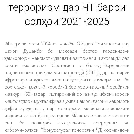
терроризм дар ҶТ барои
солҳои 2021-2025
24 апрели соли 2024 аз ҷониби GIZ дар Тоҷикистон дар
шаҳри Душанбе бо мақсади беҳтар гардонидани
ҳамкориҳои мақомоти давлатӣ ва фомеви шахрвандӣ дар
самти амалисозии Стратегияи ва баланд бардоштани
нақши созмонҳои ҷомеаи шаҳрвандӣ (СҶШ) дар пешгирии
ифротгароии хушунатомез ва густариши ҳамкории зич бо
сохторҳои давлатӣ чорабинӣ баргузор гардид. Чорабинии
мазкур 50 нафар иштирокчиёнро аз ҷонибҳои асосии
манфиатдори мухталиф, аз ҷумла намояндагони мақомоти
ҳифзи ҳуқуқ ва дигар сохторҳои марказии ҳокимияти
иҷроияи давлатӣ, кормандони Маркази ягонаи иттилооти
оид ба пешгирии экстремизм, терроризм ва
киберҷиноятҳои Прокуратураи генералии ҶТ, кормандони