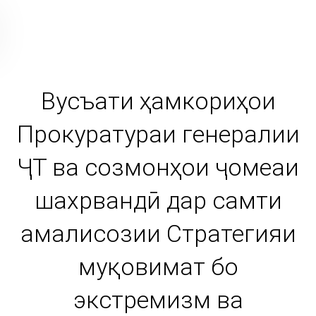
Вусъати ҳамкориҳои
Прокуратураи генералии
ҶТ ва созмонҳои ҷомеаи
шахрвандӣ дар самти
амалисозии Стратегияи
муқовимат бо
экстремизм ва