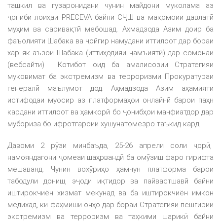
ташкил ва гузаронидани чунин майдони муколама аз
ҷониби лоиҳаи PRECEVA байни СҶШ ва мақомоии давлатӣ
муҳим ва саривақтӣ мебошад. Аҳмадзода Азим доир ба
фаъолияти Шабака ва ҷойгир намудани иттилоот дар бораи
хар як аъзои Шабака (иттиҳодияи ҷамъиятӣ) дар сомонаи
(вебсайти) Котибот оид ба амалисозии Стратегияи
муқовимат ба экстремизм ва терроризми Прокуратураи
генералӣ маълумот дод. Аҳмадзода Азим аҳамияти
истифодаи муосир аз платформаҳои онлайнӣ барои паҳн
кардани иттилоот ва ҳамкорӣ бо ҷонибҳои манфиатдор дар
мубориза бо ифротгароии хушунатомезро таъкид кард.
Давоми 2 рӯзи минбаъда, 25-26 апрели соли ҷорӣ,
намояндагони ҷомеаи шаҳрвандӣ ба омӯзиш фаро гирифта
мешаванд. Чунин вохӯриҳо ҳамчун платформа барои
табодули дониш, эҷоди иқтидор ва пайвастшавӣ байни
иштирокчиён хизмат мекунад ва ба иштирокчиён имкон
медихад, ки фаҳмиши онҳо дар бораи Стратегияи пешгирии
экстремизм ва терроризм ва таҳкими шарикӣ байни