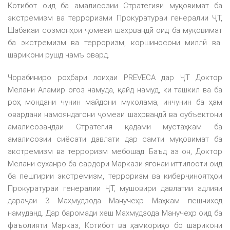
Котибот оид ба амалисозии Стратегияи муқовимат ба
экстремизм ва терроризми Прокуратураи генералии ҶТ,
Шабакаи созмонҳои ҷомеаи шаҳрвандӣ оид ба муқовимат
ба экстремизм ва терроризм, коршиносони миллӣ ва
шарикони рушд ҷамъ овард.
Чорабиниро роҳбари лоиҳаи PREVECA дар ҶТ Доктор
Мелани Аламир оғоз намуда, қайд намуд, ки ташкил ва ба
роҳ мондани чунин майдони муколама, инчунин ба ҳам
овардани намояндагони ҷомеаи шахрвандӣ ва субъектони
амалисозандаи Стратегия қадами мустаҳкам ба
амалисозии сиёсати давлати дар самти муқовимат ба
экстремизм ва терроризм мебошад. Баъд аз он, Доктор
Мелани суханро ба сардори Маркази ягонаи иттилооти оид
ба пешгирии экстремизм, терроризм ва киберҷиноятҳои
Прокуратураи генералии ҶТ, мушовири давлатии адлияи
дараҷаи 3 Маҳмудзода Манучеҳр Маҳкам пешниход
намуданд. Дар баромади хеш Махмудзода Манучеҳр оид ба
фаъолияти Марказ, Котибот ва ҳамкориҳо бо шарикони