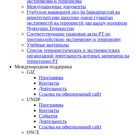
экстремизма и терроризма
Международные документы
Гурӯҳҳои машваратӣ оид ба барқарорсозӣ ва
реинтегратсияи шахсони дорои гузаштаи
экстремистӣ ва террористӣ дар шаҳру ноҳияҳои
Ҷумҳурии Тоҷикистон
Соответствующие правовые акты РТ по
противодействию экстремизму и терроризму
Учебные материалы
Список террористических и экстремистских
организаций деятельность которых запрещена на
территории РТ
Международная поддержка
GIZ
Программы
Контакты
Деятельность
Ссылка на официальный сайт
UNDP
Программы
Контакты
События
Деятельность
Ссылка на официальный сайт
OSCE