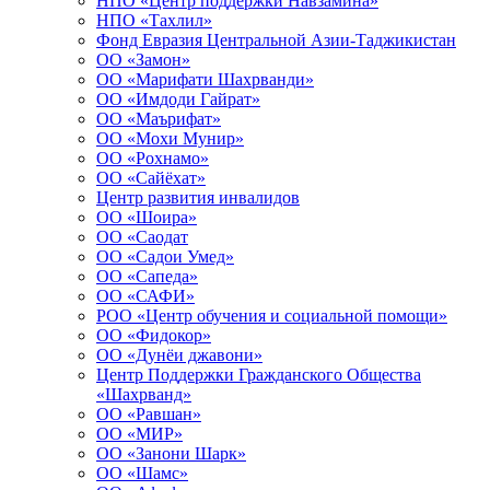
НПО «Центр поддержки Навзамина»
НПО «Тахлил»
Фонд Евразия Центральной Азии-Таджикистан
ОО «Замон»
ОО «Марифати Шахрванди»
ОО «Имдоди Гайрат»
ОО «Маърифат»
ОО «Мохи Мунир»
ОО «Рохнамо»
ОО «Сайёхат»
Центр развития инвалидов
ОО «Шоира»
ОО «Саодат
ОО «Садои Умед»
ОО «Сапеда»
ОО «САФИ»
РОО «Центр обучения и социальной помощи»
ОО «Фидокор»
ОО «Дунёи джавони»
Центр Поддержки Гражданского Общества
«Шахрванд»
ОО «Равшан»
ОО «МИР»
ОО «Занони Шарк»
ОО «Шамс»