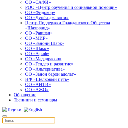
ОО «САФИ»
РОО «Центр обучения и социальной помощи»
ОО «Фидокор»
ОО «Дунёи джавони»
Центр Поддержки Гражданского Общества
«Шахрванд»
ОО «Равшан»
ОО «МИР»
ОО «Занони Шарк»
ОО «Шамс»
ОО «Афиф»
ОО «Мададрасон»
ОО «Гендер и развитие»
ОО «Альтернатива»
ОО «Занон барои адолат»
НФ «Шелковый путь»
ОО «АНТИ»
ОО «АЖО»
Обращение
Тренинги и семинары