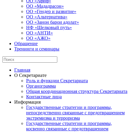
ОО «Афиф»
ОО «Мададрасон»
ОО «Гендер и развитие»
ОО «Альтернатива»
ОО «Занон барои адолат»
НФ «Шелковый путь»
ОО «АНТИ»
ОО «АЖО»
Обращение
Тренинги и семинары
Главная
О Секретариате
Роль и функции Секретариата
Органограмма
Общая координационная структура Секретариата
Контактные лица
Информация
Государственные стратегии и программы,
непосредственно связанные с предотвращением
экстремизма и терроризма
Государственные стратегии и программы,
косвенно связанные с предотвращением