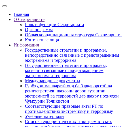
Главная
О Секретариате
Роль и функции Секретариата
Органограмма
Общая координационная структура Секретариата
Контактные лица
Информация
Государственные стратегии и программы,
непосредственно связанные с предотвращением
экстремизма и терроризма
Государственные стратегии и программы,
косвенно связанные с предотвращением
экстремизма и терроризма
Международные документы
Гурӯҳҳои машваратӣ оид ба барқарорсозӣ ва
реинтегратсияи шахсони дорои гузаштаи
экстремистӣ ва террористӣ дар шаҳру ноҳияҳои
Ҷумҳурии Тоҷикистон
Соответствующие правовые акты РТ по
противодействию экстремизму и терроризму
Учебные материалы
Список террористических и экстремистских
организаций деятельность которых запрещена на