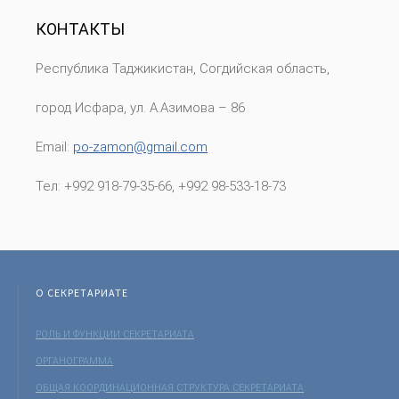
КОНТАКТЫ
Республика Таджикистан, Согдийская область,
город Исфара, ул. А.Азимова – 86
Email:
po-zamon@gmail.com
Тел:
+992 918
-
79
-
35
-
66, +992 98
-
533
-
18
-
73
О СЕКРЕТАРИАТЕ
РОЛЬ И ФУНКЦИИ СЕКРЕТАРИАТА
ОРГАНОГРАММА
ОБЩАЯ КООРДИНАЦИОННАЯ СТРУКТУРА СЕКРЕТАРИАТА