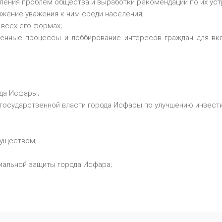
ления проблем общества и выработки рекомендаций по их уст
ижение уважения к ним среди населения;
 всех его формах;
твенные процессы и лоббирование интересов граждан для в
ода Исфары;
государственной власти города Исфары по улучшению инвести
муществом;
циальной защиты города Исфара;