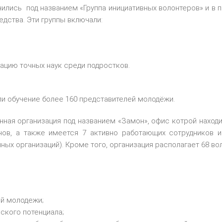
нились под названием «Группа инициативных волонтеров» и в п
дства. Эти группы включали:
ацию точных наук среди подростков.
шли обучение более 160 представителей молодёжи.
нная организация под названием «Замон», офис котрой находи
ов, а также имеется 7 активно работающих сотрудников и 
нных организаций). Кроме того, организация располагает 68 в
й молодежи;
ского потенциала;