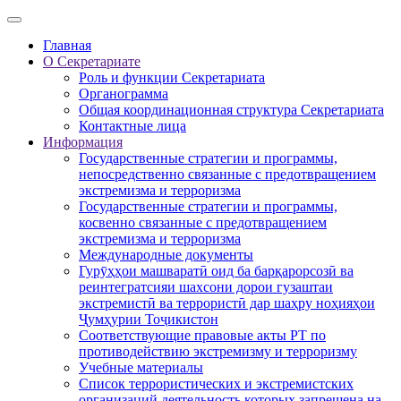
Главная
О Секретариате
Роль и функции Секретариата
Органограмма
Общая координационная структура Секретариата
Контактные лица
Информация
Государственные стратегии и программы,
непосредственно связанные с предотвращением
экстремизма и терроризма
Государственные стратегии и программы,
косвенно связанные с предотвращением
экстремизма и терроризма
Международные документы
Гурӯҳҳои машваратӣ оид ба барқарорсозӣ ва
реинтегратсияи шахсони дорои гузаштаи
экстремистӣ ва террористӣ дар шаҳру ноҳияҳои
Ҷумҳурии Тоҷикистон
Соответствующие правовые акты РТ по
противодействию экстремизму и терроризму
Учебные материалы
Список террористических и экстремистских
организаций деятельность которых запрещена на