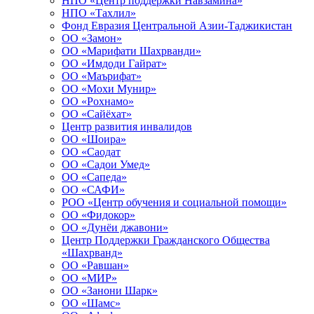
НПО «Центр поддержки Навзамина»
НПО «Тахлил»
Фонд Евразия Центральной Азии-Таджикистан
ОО «Замон»
ОО «Марифати Шахрванди»
ОО «Имдоди Гайрат»
ОО «Маърифат»
ОО «Мохи Мунир»
ОО «Рохнамо»
ОО «Сайёхат»
Центр развития инвалидов
ОО «Шоира»
ОО «Саодат
ОО «Садои Умед»
ОО «Сапеда»
ОО «САФИ»
РОО «Центр обучения и социальной помощи»
ОО «Фидокор»
ОО «Дунёи джавони»
Центр Поддержки Гражданского Общества
«Шахрванд»
ОО «Равшан»
ОО «МИР»
ОО «Занони Шарк»
ОО «Шамс»