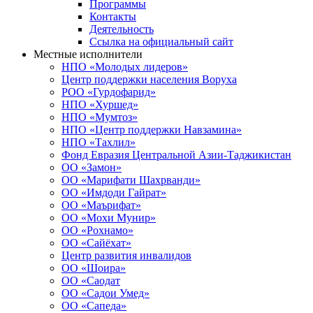
Программы
Контакты
Деятельность
Ссылка на официальный сайт
Местные исполнители
НПО «Молодых лидеров»
Центр поддержки населения Воруха
РОО «Гурдофарид»
НПО «Хуршед»
НПО «Мумтоз»
НПО «Центр поддержки Навзамина»
НПО «Тахлил»
Фонд Евразия Центральной Азии-Таджикистан
ОО «Замон»
ОО «Марифати Шахрванди»
ОО «Имдоди Гайрат»
ОО «Маърифат»
ОО «Мохи Мунир»
ОО «Рохнамо»
ОО «Сайёхат»
Центр развития инвалидов
ОО «Шоира»
ОО «Саодат
ОО «Садои Умед»
ОО «Сапеда»