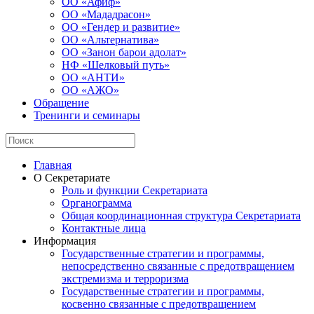
ОО «Афиф»
ОО «Мададрасон»
ОО «Гендер и развитие»
ОО «Альтернатива»
ОО «Занон барои адолат»
НФ «Шелковый путь»
ОО «АНТИ»
ОО «АЖО»
Обращение
Тренинги и семинары
Главная
О Секретариате
Роль и функции Секретариата
Органограмма
Общая координационная структура Секретариата
Контактные лица
Информация
Государственные стратегии и программы,
непосредственно связанные с предотвращением
экстремизма и терроризма
Государственные стратегии и программы,
косвенно связанные с предотвращением