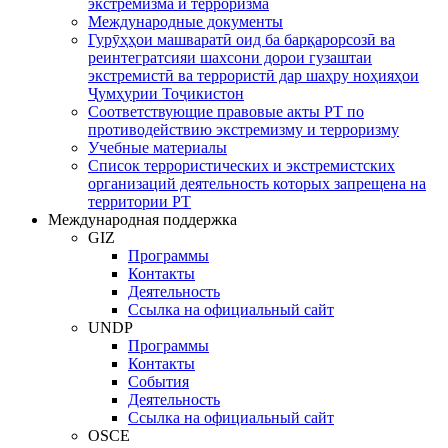
экстремизма и терроризма
Международные документы
Гурӯҳҳои машваратӣ оид ба барқарорсозӣ ва
реинтегратсияи шахсони дорои гузаштаи
экстремистӣ ва террористӣ дар шаҳру ноҳияҳои
Ҷумҳурии Тоҷикистон
Соответствующие правовые акты РТ по
противодействию экстремизму и терроризму
Учебные материалы
Список террористических и экстремистских
организаций деятельность которых запрещена на
территории РТ
Международная поддержка
GIZ
Программы
Контакты
Деятельность
Ссылка на официальный сайт
UNDP
Программы
Контакты
События
Деятельность
Ссылка на официальный сайт
OSCE