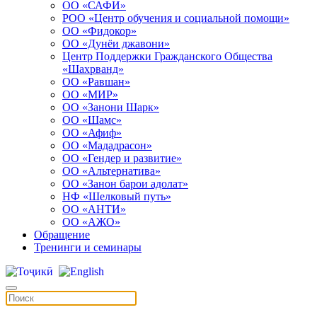
ОО «САФИ»
РОО «Центр обучения и социальной помощи»
ОО «Фидокор»
ОО «Дунёи джавони»
Центр Поддержки Гражданского Общества
«Шахрванд»
ОО «Равшан»
ОО «МИР»
ОО «Занони Шарк»
ОО «Шамс»
ОО «Афиф»
ОО «Мададрасон»
ОО «Гендер и развитие»
ОО «Альтернатива»
ОО «Занон барои адолат»
НФ «Шелковый путь»
ОО «АНТИ»
ОО «АЖО»
Обращение
Тренинги и семинары