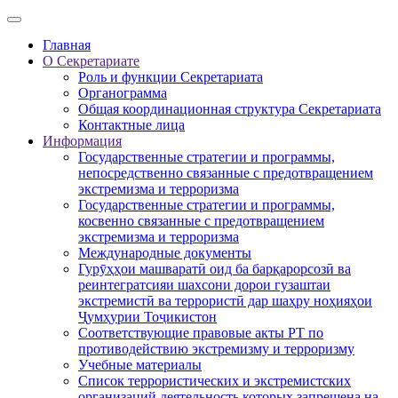
Главная
О Секретариате
Роль и функции Секретариата
Органограмма
Общая координационная структура Секретариата
Контактные лица
Информация
Государственные стратегии и программы,
непосредственно связанные с предотвращением
экстремизма и терроризма
Государственные стратегии и программы,
косвенно связанные с предотвращением
экстремизма и терроризма
Международные документы
Гурӯҳҳои машваратӣ оид ба барқарорсозӣ ва
реинтегратсияи шахсони дорои гузаштаи
экстремистӣ ва террористӣ дар шаҳру ноҳияҳои
Ҷумҳурии Тоҷикистон
Соответствующие правовые акты РТ по
противодействию экстремизму и терроризму
Учебные материалы
Список террористических и экстремистских
организаций деятельность которых запрещена на