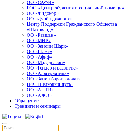
ОО «САФИ»
РОО «Центр обучения и социальной помощи»
ОО «Фидокор»
ОО «Дунёи джавони»
Центр Поддержки Гражданского Общества
«Шахрванд»
ОО «Равшан»
ОО «МИР»
ОО «Занони Шарк»
ОО «Шамс»
ОО «Афиф»
ОО «Мададрасон»
ОО «Гендер и развитие»
ОО «Альтернатива»
ОО «Занон барои адолат»
НФ «Шелковый путь»
ОО «АНТИ»
ОО «АЖО»
Обращение
Тренинги и семинары