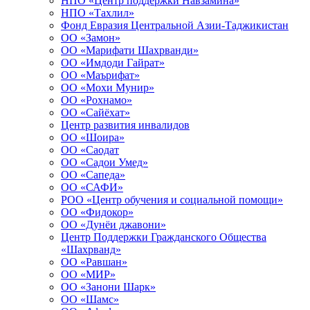
НПО «Центр поддержки Навзамина»
НПО «Тахлил»
Фонд Евразия Центральной Азии-Таджикистан
ОО «Замон»
ОО «Марифати Шахрванди»
ОО «Имдоди Гайрат»
ОО «Маърифат»
ОО «Мохи Мунир»
ОО «Рохнамо»
ОО «Сайёхат»
Центр развития инвалидов
ОО «Шоира»
ОО «Саодат
ОО «Садои Умед»
ОО «Сапеда»
ОО «САФИ»
РОО «Центр обучения и социальной помощи»
ОО «Фидокор»
ОО «Дунёи джавони»
Центр Поддержки Гражданского Общества
«Шахрванд»
ОО «Равшан»
ОО «МИР»
ОО «Занони Шарк»
ОО «Шамс»