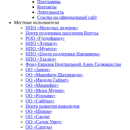
Программы
Контакты
Деятельность
Ссылка на официальный сайт
Местные исполнители
НПО «Молодых лидеров»
Центр поддержки населения Воруха
РОО «Гурдофарид»
НПО «Хуршед»
НПО «Мумтоз»
НПО «Центр поддержки Навзамина»
НПО «Тахлил»
Фонд Евразия Центральной Азии-Таджикистан
ОО «Замон»
ОО «Марифати Шахрванди»
ОО «Имдоди Гайрат»
ОО «Маърифат»
ОО «Мохи Мунир»
ОО «Рохнамо»
ОО «Сайёхат»
Центр развития инвалидов
ОО «Шоира»
ОО «Саодат
ОО «Садои Умед»
ОО «Сапеда»