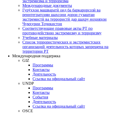
экстремизма и терроризма
Международные документы
Гурӯҳҳои машваратӣ оид ба барқарорсозӣ ва
реинтегратсияи шахсони дорои гузаштаи
экстремистӣ ва террористӣ дар шаҳру ноҳияҳои
Ҷумҳурии Тоҷикистон
Соответствующие правовые акты РТ по
противодействию экстремизму и терроризму
Учебные материалы
Список террористических и экстремистских
организаций деятельность которых запрещена на
территории РТ
Международная поддержка
GIZ
Программы
Контакты
Деятельность
Ссылка на официальный сайт
UNDP
Программы
Контакты
События
Деятельность
Ссылка на официальный сайт
OSCE