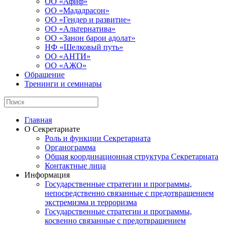
ОО «Афиф»
ОО «Мададрасон»
ОО «Гендер и развитие»
ОО «Альтернатива»
ОО «Занон барои адолат»
НФ «Шелковый путь»
ОО «АНТИ»
ОО «АЖО»
Обращение
Тренинги и семинары
Главная
О Секретариате
Роль и функции Секретариата
Органограмма
Общая координационная структура Секретариата
Контактные лица
Информация
Государственные стратегии и программы,
непосредственно связанные с предотвращением
экстремизма и терроризма
Государственные стратегии и программы,
косвенно связанные с предотвращением