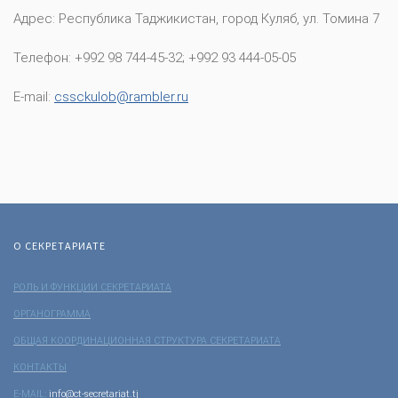
Адрес: Республика Таджикистан, город Куляб, ул. Томина 7
Телефон: +992 98 744-45-32; +992 93 444-05-05
E-mail:
cssckulob@rambler.ru
О СЕКРЕТАРИАТЕ
РОЛЬ И ФУНКЦИИ СЕКРЕТАРИАТА
ОРГАНОГРАММА
ОБЩАЯ КООРДИНАЦИОННАЯ СТРУКТУРА СЕКРЕТАРИАТА
КОНТАКТЫ
E-MAIL:
info@ct-secretariat.tj