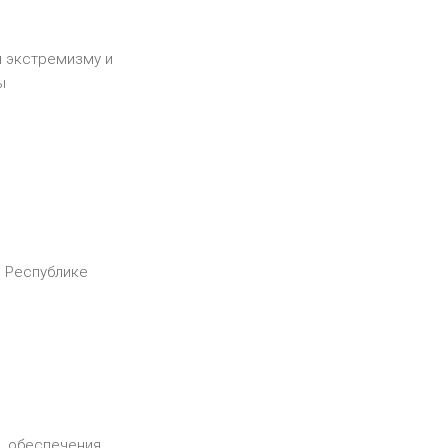
я экстремизму и
ы
в Республике
, обеспечения