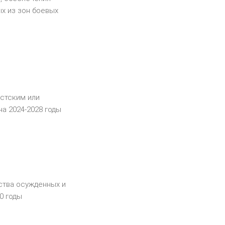
х из зон боевых
истским или
а 2024-2028 годы
ства осужденных и
0 годы