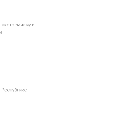
я экстремизму и
ы
в Республике